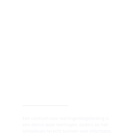
Lees er alles over in onze
FAQ's voor
leerlingen -12
,
FAQ's voor leerlingen +12
en
Lees e
FAQ's voor ouders
.
leerlingen
EEN
CLB?
Een centrum voor leerlingenbegeleiding is
een dienst waar leerlingen, ouders en het
schoolteam terecht kunnen voor informatie,