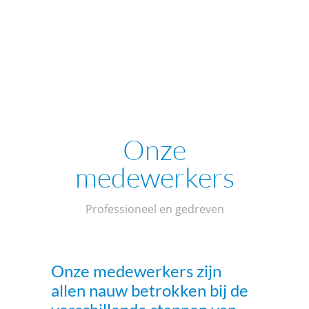
Zoek je
CLB
op basis van je school, of surf
onmiddellijk naar de juiste
CLB
website.
KLIK HIER
Onze
medewerkers
Professioneel en gedreven
Onze medewerkers zijn
allen nauw betrokken bij de