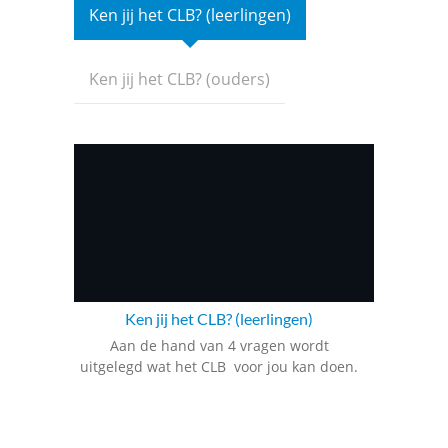
Ken jij het
CLB
? (leerlingen)
Ken jij het
CLB
? (ouders)
Ken jij het
CLB
? (leerlingen)
Aan de hand van 4 vragen wordt
uitgelegd wat het
CLB
voor jou kan doen.