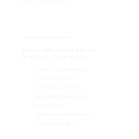
hulp en begeleiding.
TROEVEN
Het
CLB
hecht veel belang aan een
kwaliteitsvolle dienstverlening:
De leerling staat centraal
Correct informeren
Aandachtig luisteren
Bemiddelen waar nodig
Altijd helpen
Motiveren en ondersteunen
In alle vertrouwen