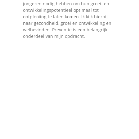
jongeren nodig hebben om hun groei- en
ontwikkelingspotentieel optimaal tot
ontplooiing te laten komen. Ik kijk hierbij
naar gezondheid, groei en ontwikkeling en
welbevinden. Preventie is een belangrijk
onderdeel van mijn opdracht.
Hoelang wordt mijn
Beho
dossier op het CLB
bewaard?
ond